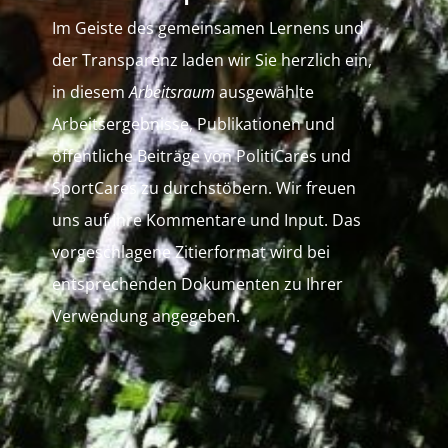
Im Geiste des gemeinsamen Lernens und
der Transparenz laden wir Sie herzlich ein,
in diesem
Arbeitsraum
ausgewählte
Arbeitsergebnisse, Publikationen und
öffentliche Beiträge von PolitiCares und
SportCares zu durchstöbern. Wir freuen
uns auf Ihre Kommentare und Input. Das
vorgeschlagene Zitierformat wird bei
entsprechenden Dokumenten zu Ihrer
Verwendung angegeben.